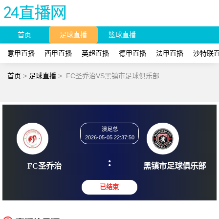
首页
足球直播
篮球直播
意甲直播
西甲直播
英超直播
德甲直播
法甲直播
沙特联
首页
>
足球直播
>
FC圣乔治VS黑镇市足球俱乐部
澳足总
2026-05-05 22:37:50
:
FC圣乔治
黑镇市足