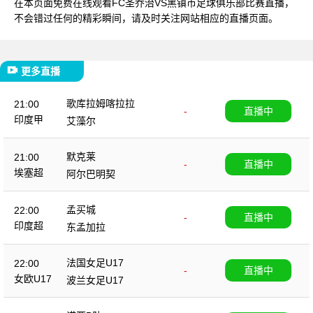
在本页面免费在线观看FC圣乔治VS黑镇市足球俱乐部比赛直播，
不会错过任何的精彩瞬间，请及时关注网站相应的直播页面。
更多直播
歌库拉姆喀拉拉
21:00
-
直播中
印度甲
艾藻尔
默克莱
21:00
-
直播中
埃塞超
阿尔巴明契
孟买城
22:00
-
直播中
印度超
东孟加拉
法国女足U17
22:00
-
直播中
女欧U17
波兰女足U17