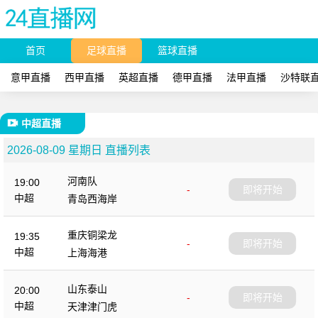
首页
足球直播
篮球直播
意甲直播
西甲直播
英超直播
德甲直播
法甲直播
沙特联
中超直播
2026-08-09 星期日 直播列表
河南队
19:00
-
即将开始
中超
青岛西海岸
重庆铜梁龙
19:35
-
即将开始
中超
上海海港
山东泰山
20:00
-
即将开始
中超
天津津门虎