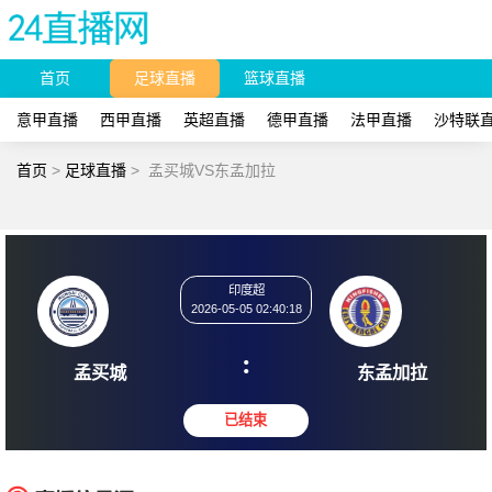
首页
足球直播
篮球直播
意甲直播
西甲直播
英超直播
德甲直播
法甲直播
沙特联
首页
>
足球直播
>
孟买城VS东孟加拉
印度超
2026-05-05 02:40:18
:
孟买城
东孟