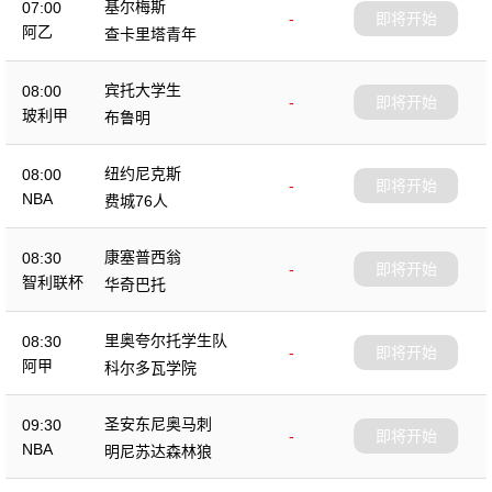
基尔梅斯
07:00
-
即将开始
阿乙
查卡里塔青年
宾托大学生
08:00
-
即将开始
玻利甲
布鲁明
纽约尼克斯
08:00
-
即将开始
NBA
费城76人
康塞普西翁
08:30
-
即将开始
智利联杯
华奇巴托
里奥夸尔托学生队
08:30
-
即将开始
阿甲
科尔多瓦学院
圣安东尼奥马刺
09:30
-
即将开始
NBA
明尼苏达森林狼