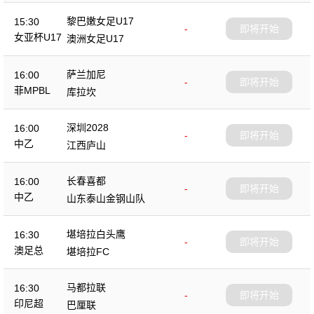
黎巴嫩女足U17
15:30
-
即将开始
女亚杯U17
澳洲女足U17
萨兰加尼
16:00
-
即将开始
菲MPBL
库拉坎
深圳2028
16:00
-
即将开始
中乙
江西庐山
长春喜都
16:00
-
即将开始
中乙
山东泰山金钢山队
堪培拉白头鹰
16:30
-
即将开始
澳足总
堪培拉FC
马都拉联
16:30
-
即将开始
印尼超
巴厘联