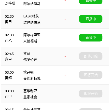
-
直播中
沙特联
阿尔纳泽马
LASK林茨
02:30
-
直播中
奥甲
维也纳快速
阿尔梅里亚
02:30
-
直播中
西乙
米兰德斯
罗马
02:45
-
即将开始
意甲
佛罗伦萨
埃弗顿
03:00
-
即将开始
英超
曼彻斯特城
塞维利亚
03:00
-
即将开始
西甲
皇家社会
葡萄牙体育
03:15