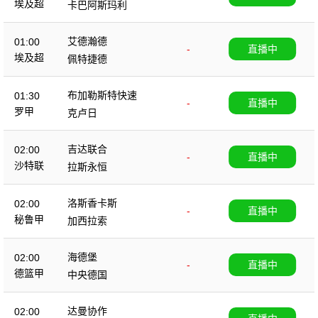
埃及超
卡巴阿斯玛利
艾德瀚德
01:00
-
直播中
埃及超
佩特捷德
布加勒斯特快速
01:30
-
直播中
罗甲
克卢日
吉达联合
02:00
-
直播中
沙特联
拉斯永恒
洛斯香卡斯
02:00
-
直播中
秘鲁甲
加西拉索
海德堡
02:00
-
直播中
德篮甲
中央德国
达曼协作
02:00