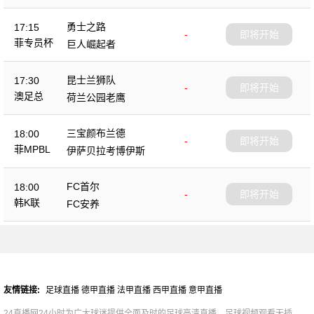
勇士之路
17:15
-
即将开始
菲专员杯
巨人崛起者
昆士兰狮队
17:30
-
即将开始
澳足总
荷兰公园老鹰
三宝颜布兰德
18:00
-
即将开始
菲MPBL
伊萨贝拉考博伊斯
FC首尔
18:00
-
即将开始
韩K联
FC安养
友情链接:
足球直播
德甲直播
法甲直播
西甲直播
意甲直播
24直播网24小时为广大球迷提供全面及时的足球高清直播，足球视频观看无插