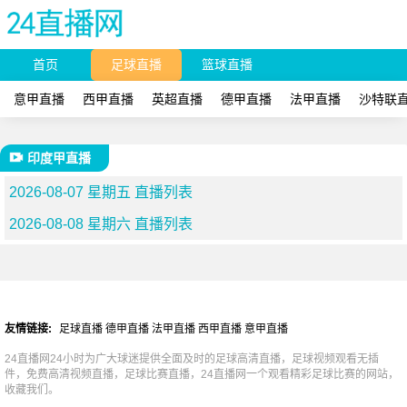
首页
足球直播
篮球直播
意甲直播
西甲直播
英超直播
德甲直播
法甲直播
沙特联
印度甲直播
2026-08-07 星期五 直播列表
2026-08-08 星期六 直播列表
友情链接:
足球直播
德甲直播
法甲直播
西甲直播
意甲直播
24直播网24小时为广大球迷提供全面及时的足球高清直播，足球视频观看无插
件，免费高清视频直播，足球比赛直播，24直播网一个观看精彩足球比赛的网站，
收藏我们。