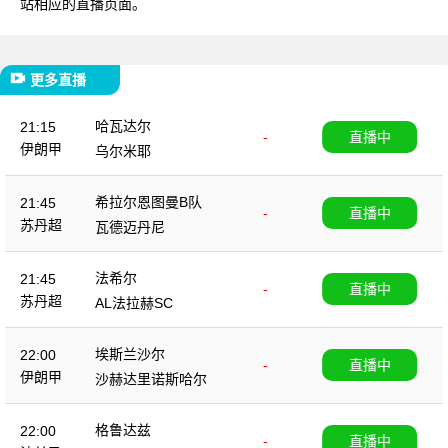
站相应的直播页面。
更多直播
哈瓦达尔
21:15
-
直播中
伊朗甲
乌尔米耶
希拉尔恩图曼B队
21:45
-
直播中
苏丹超
瓦德迈丹尼
法希尔
21:45
-
直播中
苏丹超
AL法拉赫SC
埃斯兰沙尔
22:00
-
直播中
伊朗甲
沙赫达里诺斯哈尔
格鲁达兹
22:00
-
直播中