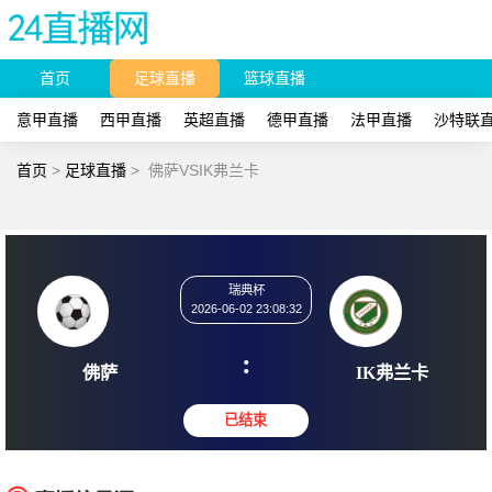
首页
足球直播
篮球直播
意甲直播
西甲直播
英超直播
德甲直播
法甲直播
沙特联
首页
>
足球直播
>
佛萨VSIK弗兰卡
瑞典杯
2026-06-02 23:08:32
:
佛萨
IK弗