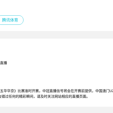
腾讯体育
频直播
国澳门U23VS五华华京》比赛准时开赛，中冠直播信号将会在开赛前提供，中国
不会错过任何的精彩瞬间，请及时关注网站相应的直播页面。