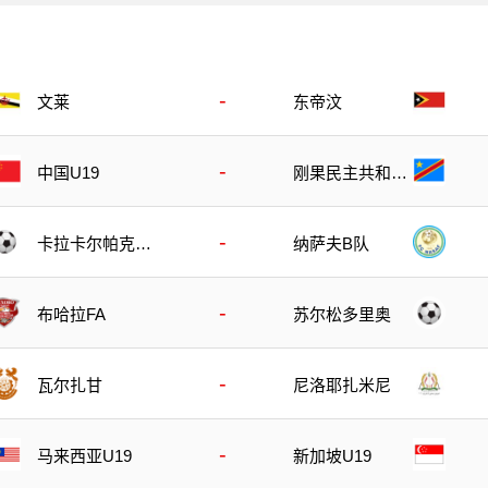
-
文莱
东帝汶
-
刚果民主共和国
中国U19
U23
-
卡拉卡尔帕克斯
纳萨夫B队
坦FA
-
布哈拉FA
苏尔松多里奥
-
瓦尔扎甘
尼洛耶扎米尼
-
马来西亚U19
新加坡U19