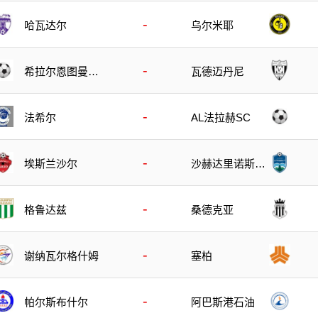
-
哈瓦达尔
乌尔米耶
-
希拉尔恩图曼B
瓦德迈丹尼
队
-
法希尔
AL法拉赫SC
-
埃斯兰沙尔
沙赫达里诺斯哈
尔
-
格鲁达兹
桑德克亚
-
谢纳瓦尔格什姆
塞柏
-
帕尔斯布什尔
阿巴斯港石油