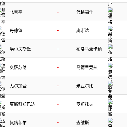
-
北雪平
代格福什
-
哥德堡
奥斯达
-
埃尔夫斯堡
布洛马波卡纳
-
奥萨苏纳
马德里竞技
-
尤尔加登
米亚尔比
-
莫斯科斯巴达
罗斯托夫
-
佩纳菲尔
查维斯