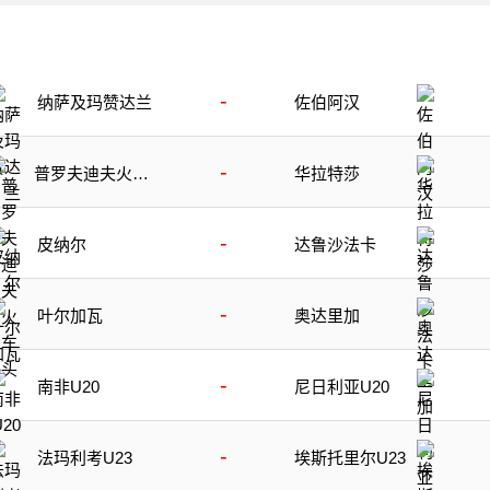
-
纳萨及玛赞达兰
佐伯阿汉
-
普罗夫迪夫火车
华拉特莎
头
-
皮纳尔
达鲁沙法卡
-
叶尔加瓦
奥达里加
-
南非U20
尼日利亚U20
-
法玛利考U23
埃斯托里尔U23