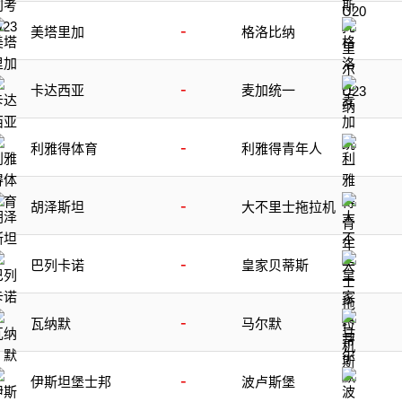
-
美塔里加
格洛比纳
-
卡达西亚
麦加统一
-
利雅得体育
利雅得青年人
-
胡泽斯坦
大不里士拖拉机
-
巴列卡诺
皇家贝蒂斯
-
瓦纳默
马尔默
-
伊斯坦堡士邦
波卢斯堡