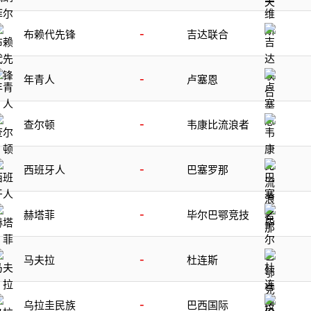
-
布赖代先锋
吉达联合
-
年青人
卢塞恩
-
查尔顿
韦康比流浪者
-
西班牙人
巴塞罗那
-
赫塔菲
毕尔巴鄂竞技
-
马夫拉
杜连斯
-
乌拉圭民族
巴西国际