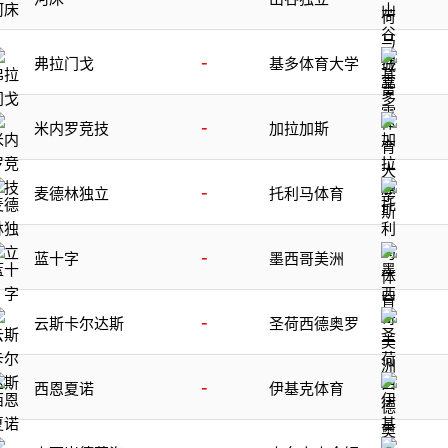
-
弗拉门戈
基多体育大学
-
米内罗竞技
加拉加斯
-
麦德林独立
托利马体育
-
蓝十字
墨西哥美洲
-
云斯卡尔达斯
圣荷西德奥罗
-
西恩夏诺
伊基克体育