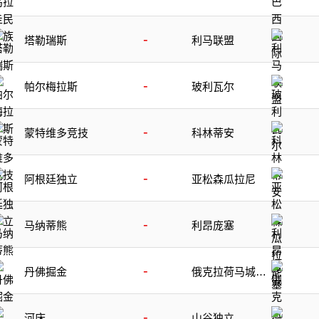
-
塔勒瑞斯
利马联盟
-
帕尔梅拉斯
玻利瓦尔
-
蒙特维多竞技
科林蒂安
-
阿根廷独立
亚松森瓜拉尼
-
马纳蒂熊
利昂庞塞
-
丹佛掘金
俄克拉荷马城雷
霆
-
河床
山谷独立