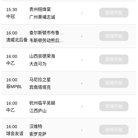
贵州栩烽棠
15:30
-
即将开始
中冠
广州黄埔志诚
查尔斯顿市布鲁斯
16:00
-
即将开始
后备队
澳威北后备
韦斯顿劳动熊后备
队
山西崇德荣海
16:00
-
即将开始
中乙
大连可为
马尼拉之星
16:00
-
即将开始
菲MPBL
宾南塔塔克
杭州临平吴越
16:00
-
即将开始
中乙
江西庐山
汉维特
16:00
-
即将开始
球会友谊
索罗克萨