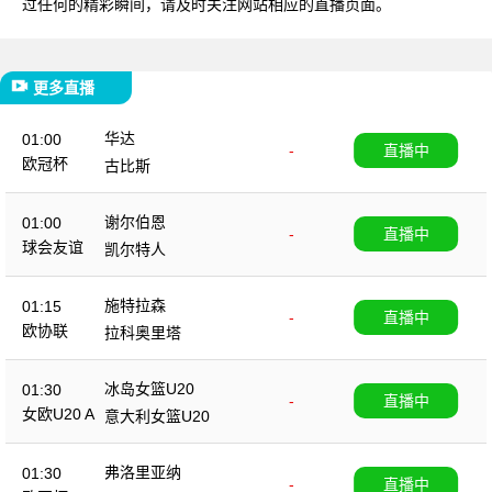
过任何的精彩瞬间，请及时关注网站相应的直播页面。
更多直播
华达
01:00
-
直播中
欧冠杯
古比斯
谢尔伯恩
01:00
-
直播中
球会友谊
凯尔特人
施特拉森
01:15
-
直播中
欧协联
拉科奥里塔
冰岛女篮U20
01:30
-
直播中
女欧U20 A
意大利女篮U20
弗洛里亚纳
01:30
-
直播中