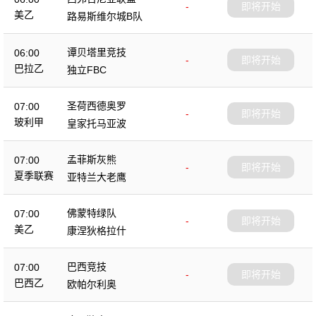
-
即将开始
美乙
路易斯维尔城B队
谭贝塔里竞技
06:00
-
即将开始
巴拉乙
独立FBC
圣荷西德奥罗
07:00
-
即将开始
玻利甲
皇家托马亚波
孟菲斯灰熊
07:00
-
即将开始
夏季联赛
亚特兰大老鹰
佛蒙特绿队
07:00
-
即将开始
美乙
康涅狄格拉什
巴西竞技
07:00
-
即将开始
巴西乙
欧帕尔利奥