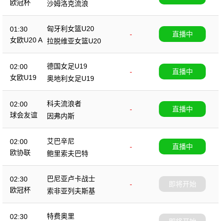
欧冠杯
沙姆洛克流浪
匈牙利女篮U20
01:30
-
直播中
女欧U20 A
拉脱维亚女篮U20
德国女足U19
02:00
-
直播中
女欧U19
奥地利女足U19
科夫流浪者
02:00
-
直播中
球会友谊
因弗内斯
艾巴辛尼
02:00
-
直播中
欧协联
鲍里索夫巴特
巴尼亚卢卡战士
02:30
-
即将开始
欧冠杯
索非亚列夫斯基
特费奥里
02:30