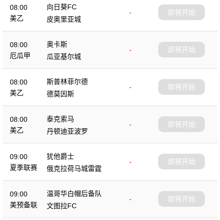
向日葵FC
08:00
-
即将开始
美乙
皮奥里亚城
奥卡斯
08:00
-
即将开始
厄瓜甲
瓜亚基尔城
斯普林菲尔德
08:00
-
即将开始
美乙
德莫因斯
泰克索马
08:00
-
即将开始
美乙
丹顿迪亚波罗
犹他爵士
09:00
-
即将开始
夏季联赛
俄克拉荷马城雷霆
温哥华白帽后备队
09:00
-
即将开始
美预备联
文图拉FC