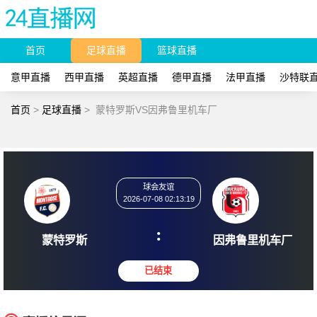
首页
足球直播
篮球直播
意甲直播
西甲直播
英超直播
德甲直播
法甲直播
沙特联
首页
>
足球直播
>
蒙特罗斯VS因弗鲁里机车厂
球会友谊
2026-07-08 02:13:19
:
蒙特罗斯
因弗鲁里