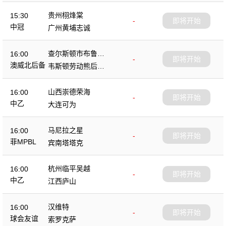
贵州栩烽棠
15:30
-
即将开始
中冠
广州黄埔志诚
查尔斯顿市布鲁斯
16:00
-
即将开始
后备队
澳威北后备
韦斯顿劳动熊后备
队
山西崇德荣海
16:00
-
即将开始
中乙
大连可为
马尼拉之星
16:00
-
即将开始
菲MPBL
宾南塔塔克
杭州临平吴越
16:00
-
即将开始
中乙
江西庐山
汉维特
16:00
-
即将开始
球会友谊
索罗克萨