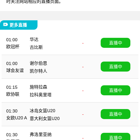
时关注网站相应的直播页面。
更多直播
华达
01:00
-
直播中
欧冠杯
古比斯
谢尔伯恩
01:00
-
直播中
球会友谊
凯尔特人
施特拉森
01:15
-
直播中
欧协联
拉科奥里塔
冰岛女篮U20
01:30
-
直播中
女欧U20 A
意大利女篮U20
弗洛里亚纳
01:30
-
直播中