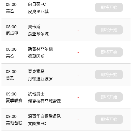
向日葵FC
08:00
-
即将开始
美乙
皮奥里亚城
奥卡斯
08:00
-
即将开始
厄瓜甲
瓜亚基尔城
斯普林菲尔德
08:00
-
即将开始
美乙
德莫因斯
泰克索马
08:00
-
即将开始
美乙
丹顿迪亚波罗
犹他爵士
09:00
-
即将开始
夏季联赛
俄克拉荷马城雷霆
温哥华白帽后备队
09:00
-
即将开始
美预备联
文图拉FC