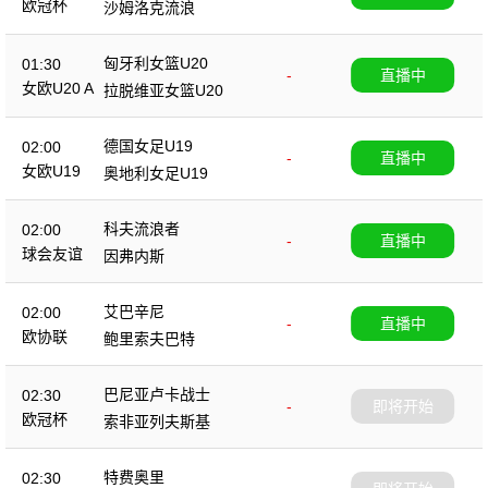
欧冠杯
沙姆洛克流浪
匈牙利女篮U20
01:30
-
直播中
女欧U20 A
拉脱维亚女篮U20
德国女足U19
02:00
-
直播中
女欧U19
奥地利女足U19
科夫流浪者
02:00
-
直播中
球会友谊
因弗内斯
艾巴辛尼
02:00
-
直播中
欧协联
鲍里索夫巴特
巴尼亚卢卡战士
02:30
-
即将开始
欧冠杯
索非亚列夫斯基
特费奥里
02:30