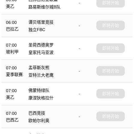
-
即将开始
美乙
路易斯维尔城B队
谭贝塔里竞技
06:00
-
即将开始
巴拉乙
独立FBC
圣荷西德奥罗
07:00
-
即将开始
玻利甲
皇家托马亚波
孟菲斯灰熊
07:00
-
即将开始
夏季联赛
亚特兰大老鹰
佛蒙特绿队
07:00
-
即将开始
美乙
康涅狄格拉什
巴西竞技
07:00
-
即将开始
巴西乙
欧帕尔利奥