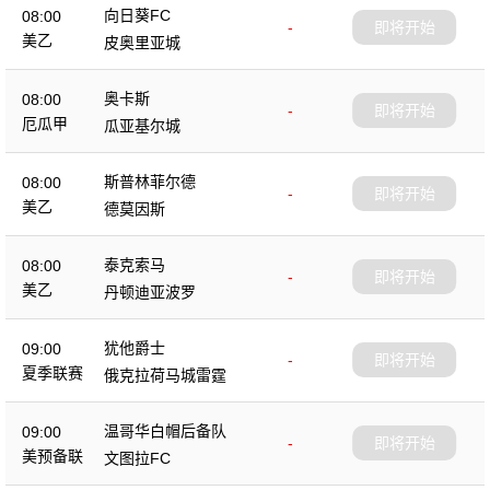
向日葵FC
08:00
-
即将开始
美乙
皮奥里亚城
奥卡斯
08:00
-
即将开始
厄瓜甲
瓜亚基尔城
斯普林菲尔德
08:00
-
即将开始
美乙
德莫因斯
泰克索马
08:00
-
即将开始
美乙
丹顿迪亚波罗
犹他爵士
09:00
-
即将开始
夏季联赛
俄克拉荷马城雷霆
温哥华白帽后备队
09:00
-
即将开始
美预备联
文图拉FC