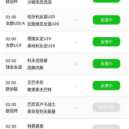
欧冠杯
沙姆洛克流浪
匈牙利女篮U20
01:30
-
直播中
女欧U20 A
拉脱维亚女篮U20
德国女足U19
02:00
-
直播中
女欧U19
奥地利女足U19
科夫流浪者
02:00
-
直播中
球会友谊
因弗内斯
艾巴辛尼
02:00
-
直播中
欧协联
鲍里索夫巴特
巴尼亚卢卡战士
02:30
-
即将开始
欧冠杯
索非亚列夫斯基
特费奥里
02:30