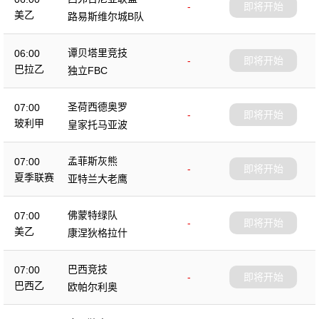
-
即将开始
美乙
路易斯维尔城B队
谭贝塔里竞技
06:00
-
即将开始
巴拉乙
独立FBC
圣荷西德奥罗
07:00
-
即将开始
玻利甲
皇家托马亚波
孟菲斯灰熊
07:00
-
即将开始
夏季联赛
亚特兰大老鹰
佛蒙特绿队
07:00
-
即将开始
美乙
康涅狄格拉什
巴西竞技
07:00
-
即将开始
巴西乙
欧帕尔利奥