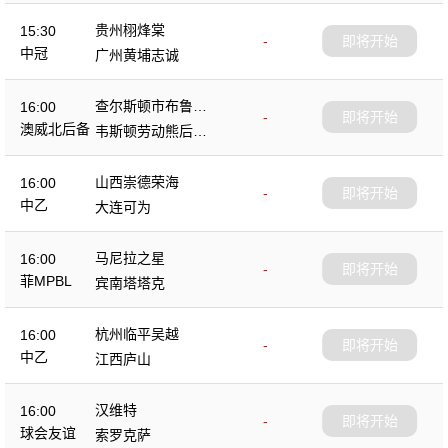
贵州栩烽棠
15:30
-
即将开始
中冠
广州黄埔志诚
查尔斯顿市布鲁斯
16:00
-
即将开始
后备队
澳威北后备
韦斯顿劳动熊后备
队
山西崇德荣海
16:00
-
即将开始
中乙
大连可为
马尼拉之星
16:00
-
即将开始
菲MPBL
宾南塔塔克
杭州临平吴越
16:00
-
即将开始
中乙
江西庐山
汉维特
16:00
-
即将开始
球会友谊
索罗克萨