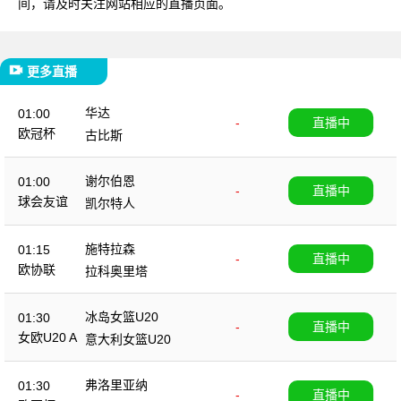
间，请及时关注网站相应的直播页面。
更多直播
华达
01:00
-
直播中
欧冠杯
古比斯
谢尔伯恩
01:00
-
直播中
球会友谊
凯尔特人
施特拉森
01:15
-
直播中
欧协联
拉科奥里塔
冰岛女篮U20
01:30
-
直播中
女欧U20 A
意大利女篮U20
弗洛里亚纳
01:30
-
直播中