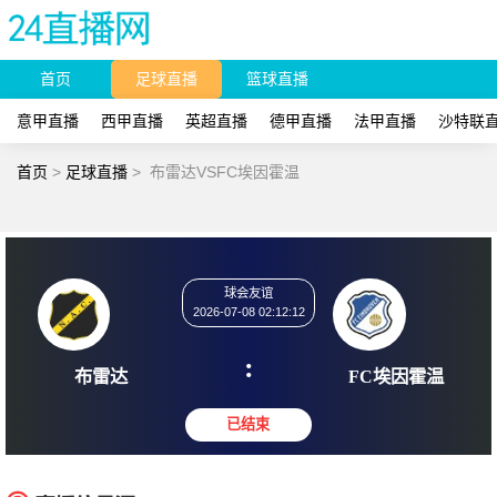
首页
足球直播
篮球直播
意甲直播
西甲直播
英超直播
德甲直播
法甲直播
沙特联
首页
>
足球直播
>
布雷达VSFC埃因霍温
球会友谊
2026-07-08 02:12:12
:
布雷达
FC埃