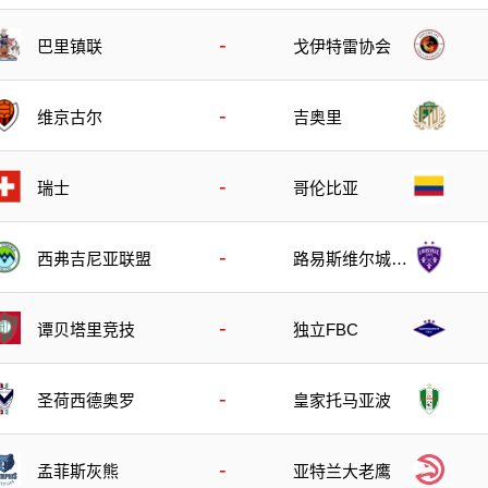
-
巴里镇联
戈伊特雷协会
-
维京古尔
吉奥里
-
瑞士
哥伦比亚
-
西弗吉尼亚联盟
路易斯维尔城B
队
-
谭贝塔里竞技
独立FBC
-
圣荷西德奥罗
皇家托马亚波
-
孟菲斯灰熊
亚特兰大老鹰