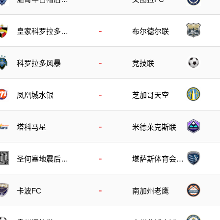
队
-
皇家科罗拉多狐
布尔德尔联
狸
-
科罗拉多风暴
竞技联
-
凤凰城水银
芝加哥天空
-
塔科马星
米德莱克斯联
-
圣何塞地震后备
堪萨斯体育会后
队
备队
-
卡波FC
南加州老鹰