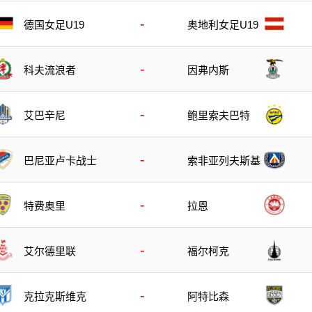
-
德国女足U19
奥地利女足U19
-
科夫流浪者
因弗内斯
-
艾巴辛尼
鲍里索夫巴特
-
巴尼亚卢卡战士
索非亚列夫斯基
-
特费奥里
拉恩
-
艾尔德里联
福尔柯克
-
克拉克斯维克
阿特比森