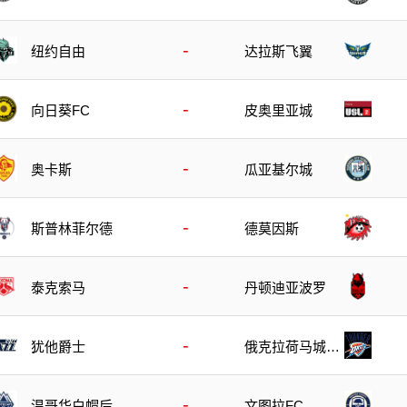
-
纽约自由
达拉斯飞翼
-
向日葵FC
皮奥里亚城
-
奥卡斯
瓜亚基尔城
-
斯普林菲尔德
德莫因斯
-
泰克索马
丹顿迪亚波罗
-
犹他爵士
俄克拉荷马城雷
霆
-
温哥华白帽后备
文图拉FC