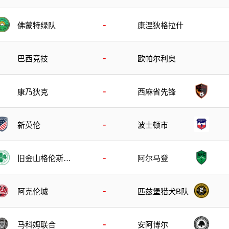
-
佛蒙特绿队
康涅狄格拉什
-
巴西竞技
欧帕尔利奥
-
康乃狄克
西麻省先锋
-
新英伦
波士顿市
-
旧金山格伦斯S
阿尔马登
C
-
阿克伦城
匹兹堡猎犬B队
-
马科姆联合
安阿博尔