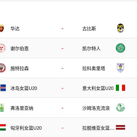
-
华达
古比斯
-
谢尔伯恩
凯尔特人
-
施特拉森
拉科奥里塔
-
冰岛女篮U20
意大利女篮U20
-
弗洛里亚纳
沙姆洛克流浪
-
匈牙利女篮U20
拉脱维亚女篮U2
0