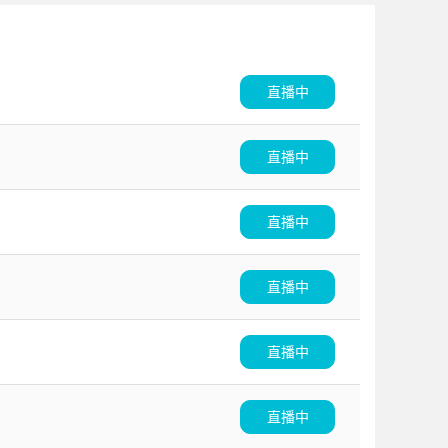
直播中
直播中
直播中
直播中
直播中
直播中