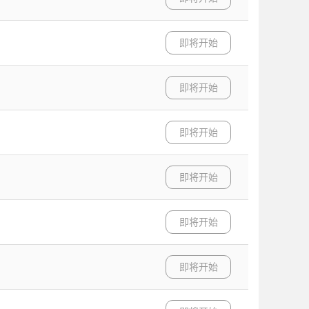
即将开始
即将开始
即将开始
即将开始
即将开始
即将开始