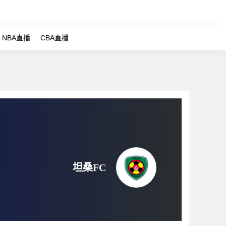
NBA直播
CBA直播
坦桑FC