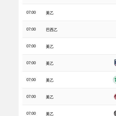
07:00
美乙
07:00
巴西乙
07:00
美乙
07:00
美乙
07:00
美乙
07:00
美乙
07:00
美乙