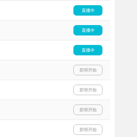
直播中
直播中
直播中
即将开始
即将开始
即将开始
即将开始