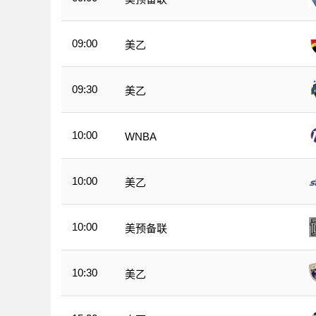
09:00
美乙
09:30
美乙
10:00
WNBA
10:00
美乙
10:00
美预备联
10:30
美乙