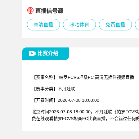
高清直播
咪咕体育
免费直播
比赛介绍
【赛事名称】
帕罗FCVS坦桑FC 高清无插件视频直播
【赛事分类】
不丹廷联
【开赛时间】
2026-07-08 18:00:00
北京时间2026-07-08 18:00:00，不丹廷联
费在线观看帕罗FCVS坦桑FC比赛直播，不会错过任