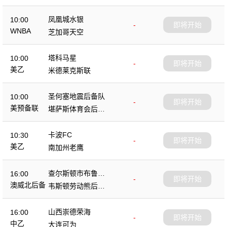
凤凰城水银
10:00
-
即将开始
WNBA
芝加哥天空
塔科马星
10:00
-
即将开始
美乙
米德莱克斯联
圣何塞地震后备队
10:00
-
即将开始
美预备联
堪萨斯体育会后备
队
卡波FC
10:30
-
即将开始
美乙
南加州老鹰
查尔斯顿市布鲁斯
16:00
-
即将开始
后备队
澳威北后备
韦斯顿劳动熊后备
队
山西崇德荣海
16:00
-
即将开始
中乙
大连可为