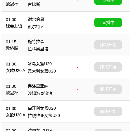
-
直播中
欧冠杯
古比斯
谢尔伯恩
01:00
-
直播中
球会友谊
凯尔特人
施特拉森
01:15
-
即将开始
欧协联
拉科奥里塔
冰岛女篮U20
01:30
-
即将开始
女欧U20 A
意大利女篮U20
弗洛里亚纳
01:30
-
即将开始
欧冠杯
沙姆洛克流浪
匈牙利女篮U20
01:30
-
即将开始
女欧U20 A
拉脱维亚女篮U20
德国女足U19
02:00