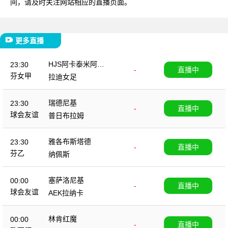
间，请及时关注网站相应的直播页面。
更多直播
HJS阿卡泰米阿女
23:30
-
直播中
足
芬女甲
拉迪女足
瑞德尼基
23:30
-
直播中
球会友谊
普日布拉姆
雅各布斯塔德
23:30
-
直播中
芬乙
纳佩斯
塞萨洛尼基
00:00
-
直播中
球会友谊
AEK拉纳卡
林肯红魔
00:00
-
直播中