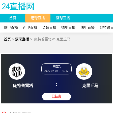
首页
足球直播
篮球直播
意甲直播
西甲直播
英超直播
德甲直播
法甲直播
沙特联
首页
>
足球直播
>
庞特普雷塔VS克里丘马
巴西乙
2026-07-08 01:07:59
:
庞特普雷塔
克里