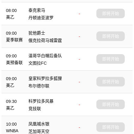
泰克索马
08:00
-
即将开始
美乙
丹顿迪亚波罗
犹他爵士
09:00
-
即将开始
夏季联赛
俄克拉荷马城雷霆
温哥华白帽后备队
09:00
-
即将开始
美预备联
文图拉FC
皇家科罗拉多狐狸
09:00
-
即将开始
美乙
布尔德尔联
科罗拉多风暴
09:30
-
即将开始
美乙
竞技联
凤凰城水银
10:00
-
即将开始
WNBA
芝加哥天空