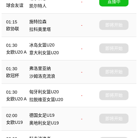
-
直播中
球会友谊
凯尔特人
施特拉森
01:15
-
即将开始
欧协联
拉科奥里塔
冰岛女篮U20
01:30
-
即将开始
女欧U20 A
意大利女篮U20
弗洛里亚纳
01:30
-
即将开始
欧冠杯
沙姆洛克流浪
匈牙利女篮U20
01:30
-
即将开始
女欧U20 A
拉脱维亚女篮U20
德国女足U19
02:00
-
即将开始
女欧U19
奥地利女足U19