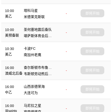
塔科马星
10:00
-
即将开始
美乙
米德莱克斯联
圣何塞地震后备队
10:00
-
即将开始
美预备联
堪萨斯体育会后备
队
卡波FC
10:30
-
即将开始
美乙
南加州老鹰
查尔斯顿市布鲁斯
16:00
-
即将开始
后备队
澳威北后备
韦斯顿劳动熊后备
队
山西崇德荣海
16:00
-
即将开始
中乙
大连可为
马尼拉之星
16:00
-
即将开始
菲MPBL
宾南塔塔克