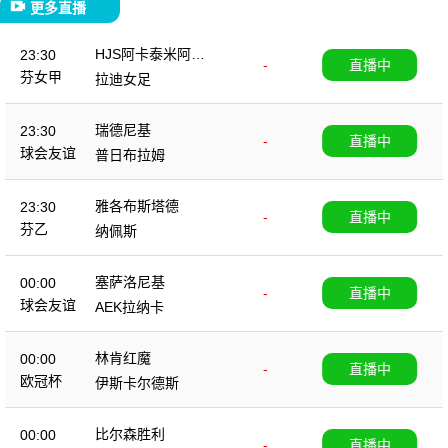
更多直播
HJS阿卡泰米阿女
23:30
-
直播中
足
芬女甲
拉迪女足
瑞德尼基
23:30
-
直播中
球会友谊
普日布拉姆
雅各布斯塔德
23:30
-
直播中
芬乙
纳佩斯
塞萨洛尼基
00:00
-
直播中
球会友谊
AEK拉纳卡
林肯红魔
00:00
-
直播中
欧冠杯
伊斯卡尔德斯
比尔森胜利
00:00
-
直播中