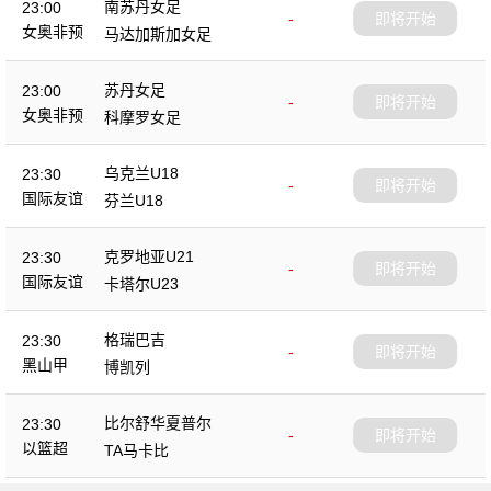
南苏丹女足
23:00
-
即将开始
女奥非预
马达加斯加女足
苏丹女足
23:00
-
即将开始
女奥非预
科摩罗女足
乌克兰U18
23:30
-
即将开始
国际友谊
芬兰U18
克罗地亚U21
23:30
-
即将开始
国际友谊
卡塔尔U23
格瑞巴吉
23:30
-
即将开始
黑山甲
博凯列
比尔舒华夏普尔
23:30
-
即将开始
以篮超
TA马卡比