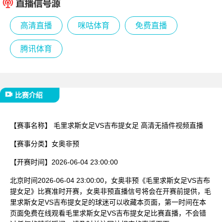
已结束
高清直播
咪咕体育
免费直播
腾讯体育
比赛介绍
【赛事名称】
毛里求斯女足VS吉布提女足 高清无插件视频直播
【赛事分类】
女奥非预
【开赛时间】
2026-06-04 23:00:00
北京时间2026-06-04 23:00:00，女奥非预《毛里求斯女足VS吉布
提女足》比赛准时开赛，女奥非预直播信号将会在开赛前提供，毛
里求斯女足VS吉布提女足的球迷可以收藏本页面，第一时间在本
页面免费在线观看毛里求斯女足VS吉布提女足比赛直播，不会错