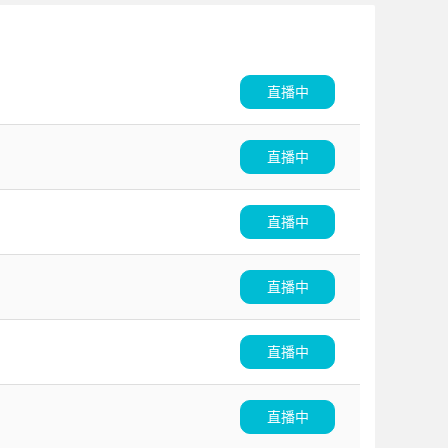
直播中
直播中
直播中
直播中
直播中
直播中