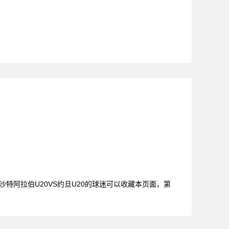
供，沙特阿拉伯U20VS约旦U20的球迷可以收藏本页面，第
。