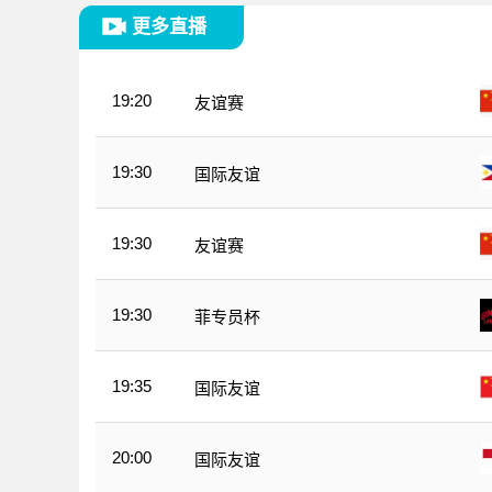
更多直播
19:20
友谊赛
19:30
国际友谊
19:30
友谊赛
19:30
菲专员杯
19:35
国际友谊
20:00
国际友谊