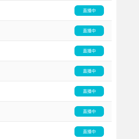
直播中
直播中
直播中
直播中
直播中
直播中
直播中