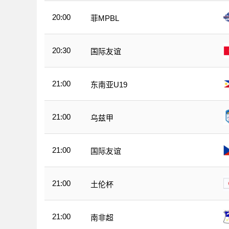
20:00
菲MPBL
20:30
国际友谊
21:00
东南亚U19
21:00
乌兹甲
21:00
国际友谊
21:00
土伦杯
21:00
南非超