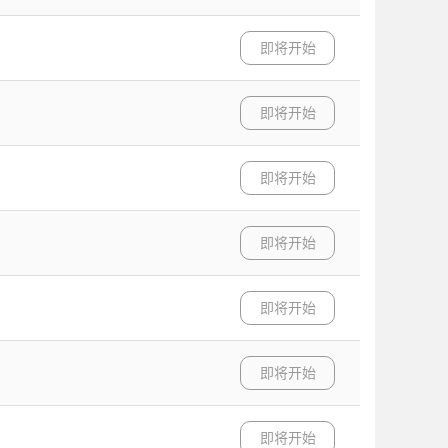
即将开始
即将开始
即将开始
即将开始
即将开始
即将开始
即将开始