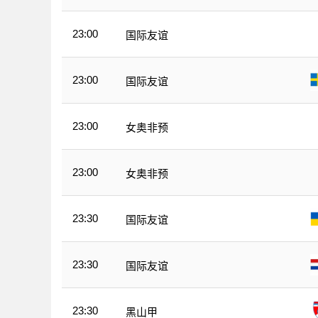
23:00
国际友谊
23:00
国际友谊
23:00
女奥非预
23:00
女奥非预
23:30
国际友谊
23:30
国际友谊
23:30
黑山甲