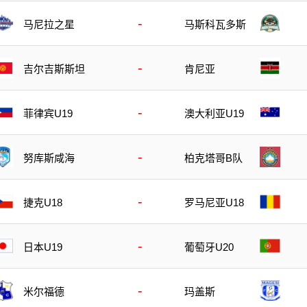
-
马尼拉之星
马斯科瓦多斯
-
吉尔吉斯斯坦
肯尼亚
-
菲律宾U19
澳大利亚U19
-
努库斯咸海
柏克塔哥B队
-
捷克U18
罗马尼亚U18
-
日本U19
葡萄牙U20
-
米尔福德
玛盖斯