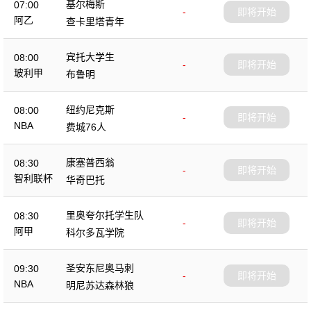
基尔梅斯
07:00
-
即将开始
阿乙
查卡里塔青年
宾托大学生
08:00
-
即将开始
玻利甲
布鲁明
纽约尼克斯
08:00
-
即将开始
NBA
费城76人
康塞普西翁
08:30
-
即将开始
智利联杯
华奇巴托
里奥夸尔托学生队
08:30
-
即将开始
阿甲
科尔多瓦学院
圣安东尼奥马刺
09:30
-
即将开始
NBA
明尼苏达森林狼