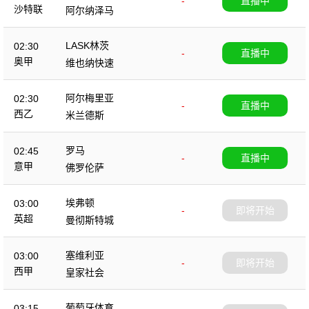
-
直播中
沙特联
阿尔纳泽马
LASK林茨
02:30
-
直播中
奥甲
维也纳快速
阿尔梅里亚
02:30
-
直播中
西乙
米兰德斯
罗马
02:45
-
直播中
意甲
佛罗伦萨
埃弗顿
03:00
-
即将开始
英超
曼彻斯特城
塞维利亚
03:00
-
即将开始
西甲
皇家社会
葡萄牙体育
03:15