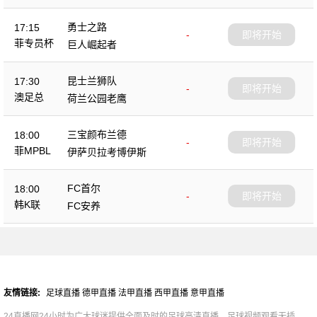
勇士之路
17:15
-
即将开始
菲专员杯
巨人崛起者
昆士兰狮队
17:30
-
即将开始
澳足总
荷兰公园老鹰
三宝颜布兰德
18:00
-
即将开始
菲MPBL
伊萨贝拉考博伊斯
FC首尔
18:00
-
即将开始
韩K联
FC安养
友情链接:
足球直播
德甲直播
法甲直播
西甲直播
意甲直播
24直播网24小时为广大球迷提供全面及时的足球高清直播，足球视频观看无插