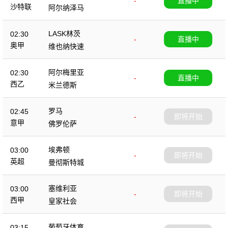
-
直播中
沙特联
阿尔纳泽马
LASK林茨
02:30
-
直播中
奥甲
维也纳快速
阿尔梅里亚
02:30
-
直播中
西乙
米兰德斯
罗马
02:45
-
即将开始
意甲
佛罗伦萨
埃弗顿
03:00
-
即将开始
英超
曼彻斯特城
塞维利亚
03:00
-
即将开始
西甲
皇家社会
葡萄牙体育
03:15