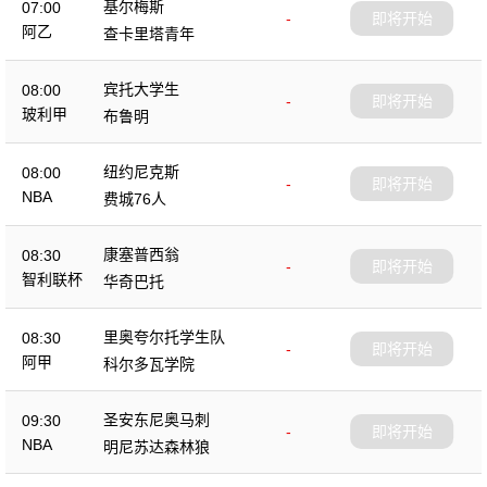
基尔梅斯
07:00
-
即将开始
阿乙
查卡里塔青年
宾托大学生
08:00
-
即将开始
玻利甲
布鲁明
纽约尼克斯
08:00
-
即将开始
NBA
费城76人
康塞普西翁
08:30
-
即将开始
智利联杯
华奇巴托
里奥夸尔托学生队
08:30
-
即将开始
阿甲
科尔多瓦学院
圣安东尼奥马刺
09:30
-
即将开始
NBA
明尼苏达森林狼