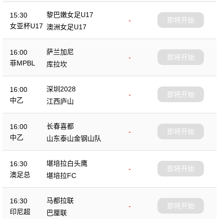
黎巴嫩女足U17
15:30
-
即将开始
女亚杯U17
澳洲女足U17
萨兰加尼
16:00
-
即将开始
菲MPBL
库拉坎
深圳2028
16:00
-
即将开始
中乙
江西庐山
长春喜都
16:00
-
即将开始
中乙
山东泰山金钢山队
堪培拉白头鹰
16:30
-
即将开始
澳足总
堪培拉FC
马都拉联
16:30
-
即将开始
印尼超
巴厘联