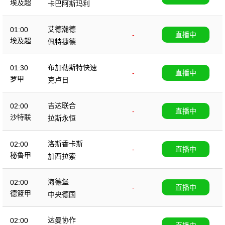
埃及超
卡巴阿斯玛利
艾德瀚德
01:00
-
直播中
埃及超
佩特捷德
布加勒斯特快速
01:30
-
直播中
罗甲
克卢日
吉达联合
02:00
-
直播中
沙特联
拉斯永恒
洛斯香卡斯
02:00
-
直播中
秘鲁甲
加西拉索
海德堡
02:00
-
直播中
德篮甲
中央德国
达曼协作
02:00