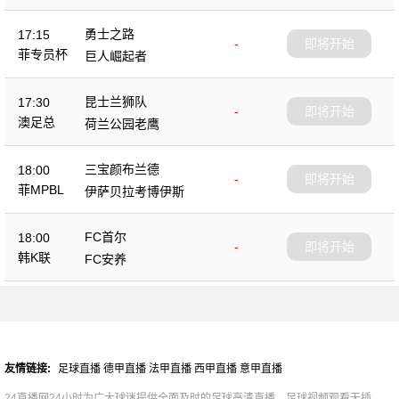
勇士之路
17:15
-
即将开始
菲专员杯
巨人崛起者
昆士兰狮队
17:30
-
即将开始
澳足总
荷兰公园老鹰
三宝颜布兰德
18:00
-
即将开始
菲MPBL
伊萨贝拉考博伊斯
FC首尔
18:00
-
即将开始
韩K联
FC安养
友情链接:
足球直播
德甲直播
法甲直播
西甲直播
意甲直播
24直播网24小时为广大球迷提供全面及时的足球高清直播，足球视频观看无插