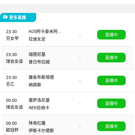
更多直播
HJS阿卡泰米阿女
23:30
-
直播中
足
芬女甲
拉迪女足
瑞德尼基
23:30
-
直播中
球会友谊
普日布拉姆
雅各布斯塔德
23:30
-
直播中
芬乙
纳佩斯
塞萨洛尼基
00:00
-
直播中
球会友谊
AEK拉纳卡
林肯红魔
00:00
-
直播中
欧冠杯
伊斯卡尔德斯