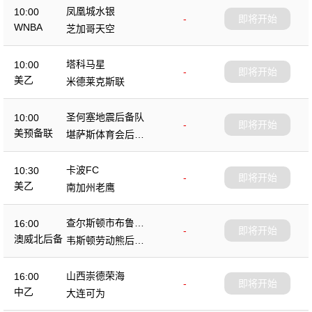
凤凰城水银
10:00
-
即将开始
WNBA
芝加哥天空
塔科马星
10:00
-
即将开始
美乙
米德莱克斯联
圣何塞地震后备队
10:00
-
即将开始
美预备联
堪萨斯体育会后备
队
卡波FC
10:30
-
即将开始
美乙
南加州老鹰
查尔斯顿市布鲁斯
16:00
-
即将开始
后备队
澳威北后备
韦斯顿劳动熊后备
队
山西崇德荣海
16:00
-
即将开始
中乙
大连可为