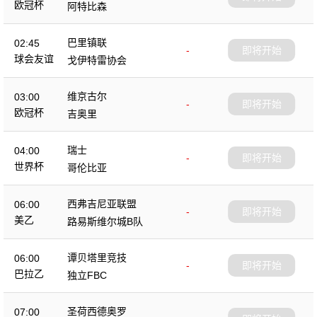
欧冠杯
阿特比森
巴里镇联
02:45
-
即将开始
球会友谊
戈伊特雷协会
维京古尔
03:00
-
即将开始
欧冠杯
吉奥里
瑞士
04:00
-
即将开始
世界杯
哥伦比亚
西弗吉尼亚联盟
06:00
-
即将开始
美乙
路易斯维尔城B队
谭贝塔里竞技
06:00
-
即将开始
巴拉乙
独立FBC
圣荷西德奥罗
07:00