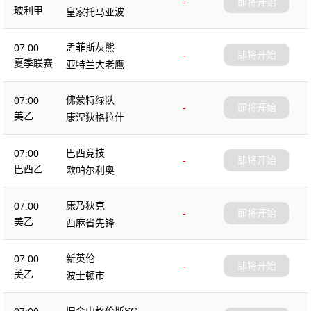
-
即将开始
玻利甲
皇家托马亚波
孟菲斯灰熊
07:00
-
即将开始
夏季联赛
亚特兰大老鹰
佛蒙特绿队
07:00
-
即将开始
美乙
康涅狄格拉什
巴西竞技
07:00
-
即将开始
巴西乙
欧帕尔利奥
康乃狄克
07:00
-
即将开始
美乙
西麻省先锋
新英伦
07:00
-
即将开始
美乙
波士顿市
旧金山格伦斯SC