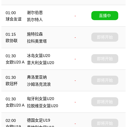
谢尔伯恩
01:00
-
直播中
球会友谊
凯尔特人
施特拉森
01:15
-
即将开始
欧协联
拉科奥里塔
冰岛女篮U20
01:30
-
即将开始
女欧U20 A
意大利女篮U20
弗洛里亚纳
01:30
-
即将开始
欧冠杯
沙姆洛克流浪
匈牙利女篮U20
01:30
-
即将开始
女欧U20 A
拉脱维亚女篮U20
德国女足U19
02:00
-
即将开始
女欧U19