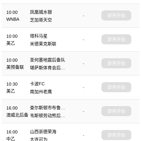
凤凰城水银
10:00
-
即将开始
WNBA
芝加哥天空
塔科马星
10:00
-
即将开始
美乙
米德莱克斯联
圣何塞地震后备队
10:00
-
即将开始
美预备联
堪萨斯体育会后备
队
卡波FC
10:30
-
即将开始
美乙
南加州老鹰
查尔斯顿市布鲁斯
16:00
-
即将开始
后备队
澳威北后备
韦斯顿劳动熊后备
队
山西崇德荣海
16:00
-
即将开始
中乙
大连可为