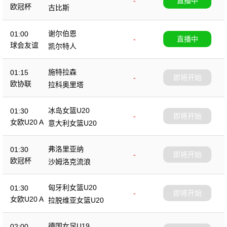
-
直播中
欧冠杯
古比斯
谢尔伯恩
01:00
-
直播中
球会友谊
凯尔特人
施特拉森
01:15
-
即将开始
欧协联
拉科奥里塔
冰岛女篮U20
01:30
-
即将开始
女欧U20 A
意大利女篮U20
弗洛里亚纳
01:30
-
即将开始
欧冠杯
沙姆洛克流浪
匈牙利女篮U20
01:30
-
即将开始
女欧U20 A
拉脱维亚女篮U20
德国女足U19
02:00