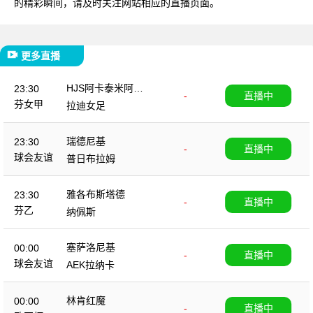
的精彩瞬间，请及时关注网站相应的直播页面。
更多直播
HJS阿卡泰米阿女
23:30
-
直播中
足
芬女甲
拉迪女足
瑞德尼基
23:30
-
直播中
球会友谊
普日布拉姆
雅各布斯塔德
23:30
-
直播中
芬乙
纳佩斯
塞萨洛尼基
00:00
-
直播中
球会友谊
AEK拉纳卡
林肯红魔
00:00
-
直播中