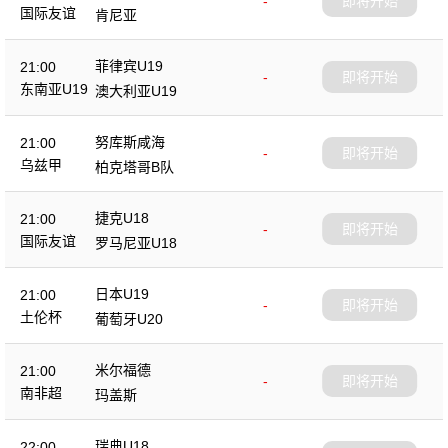
-
即将开始
国际友谊
肯尼亚
菲律宾U19
21:00
-
即将开始
东南亚U19
澳大利亚U19
努库斯咸海
21:00
-
即将开始
乌兹甲
柏克塔哥B队
捷克U18
21:00
-
即将开始
国际友谊
罗马尼亚U18
日本U19
21:00
-
即将开始
土伦杯
葡萄牙U20
米尔福德
21:00
-
即将开始
南非超
玛盖斯
瑞典U18
22:00