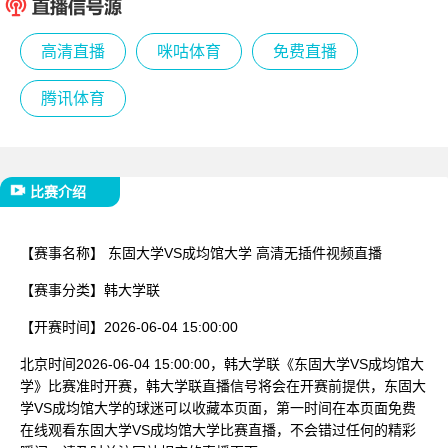
已结束
高清直播
咪咕体育
免费直播
腾讯体育
比赛介绍
【赛事名称】
东固大学VS成均馆大学 高清无插件视频直播
【赛事分类】
韩大学联
【开赛时间】
2026-06-04 15:00:00
北京时间2026-06-04 15:00:00，韩大学联《东固大学VS成均馆大
学》比赛准时开赛，韩大学联直播信号将会在开赛前提供，东固大
学VS成均馆大学的球迷可以收藏本页面，第一时间在本页面免费
在线观看东固大学VS成均馆大学比赛直播，不会错过任何的精彩