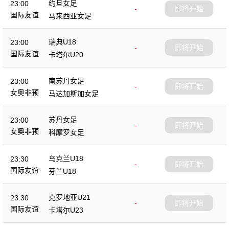
约旦女足
23:00
-
即将开始
国际友谊
马来西亚女足
瑞典U18
23:00
-
即将开始
国际友谊
卡塔尔U20
南苏丹女足
23:00
-
即将开始
女奥非预
马达加斯加女足
苏丹女足
23:00
-
即将开始
女奥非预
科摩罗女足
乌克兰U18
23:30
-
即将开始
国际友谊
芬兰U18
克罗地亚U21
23:30
-
即将开始
国际友谊
卡塔尔U23